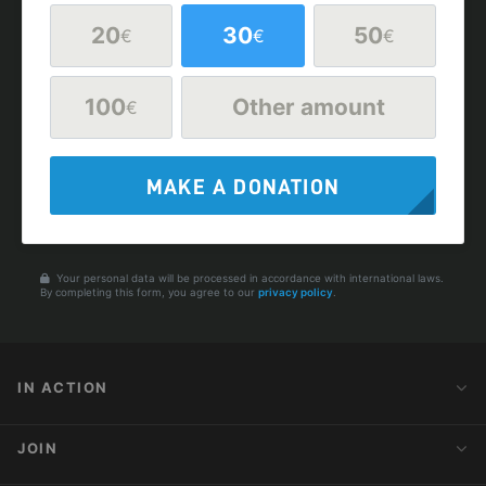
20
30
50
€
€
€
100
Other amount
€
MAKE A DONATION
Your personal data will be processed in accordance with international laws.
By completing this form, you agree to our
privacy policy
.
IN ACTION
Action Alerts
JOIN
Latest News