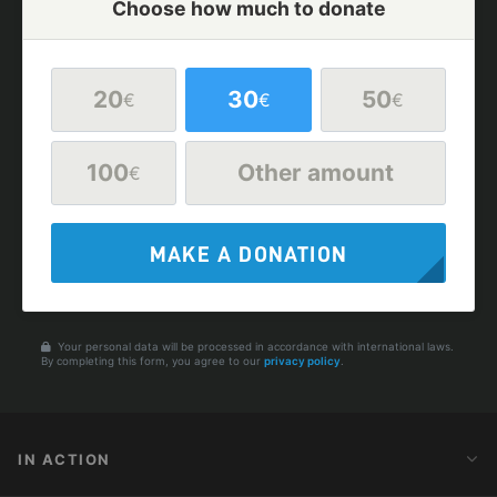
Choose how much to donate
20
30
50
€
€
€
100
Other amount
€
MAKE A DONATION
Your personal data will be processed in accordance with international laws.
By completing this form, you agree to our
privacy policy
.
IN ACTION