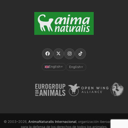
English
English
▼
▼
© 2003–2026,
AnimaNaturalis Internacional
, organización iberoamericana
para la defensa de los derechos de todos los animales.