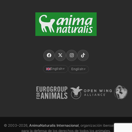
English
English
▼
▼
© 2003–2026,
AnimaNaturalis Internacional
, organización iberoamericana
para la defensa de los derechos de todos los animales.