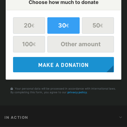
Choose how much to donate
20
30
50
€
€
€
100
Other amount
€
MAKE A DONATION
Your personal data will be processed in accordance with international laws.
By completing this form, you agree to our
privacy policy
.
IN ACTION