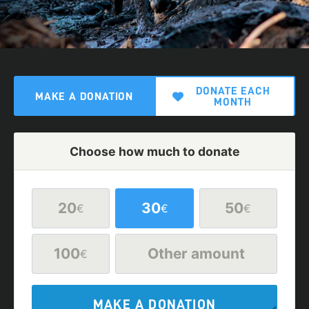
DONATE EACH
MAKE A DONATION
MONTH
Choose how much to donate
20
30
50
€
€
€
100
Other amount
€
MAKE A DONATION