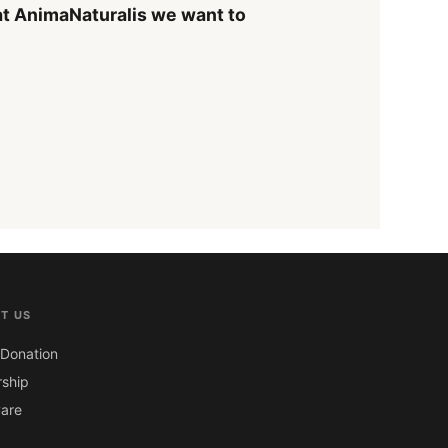
t AnimaNaturalis we want to
T US
Donation
ship
are