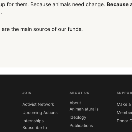
up for them. Because animals need change.
Because a
e
.
 are the main source of our funds.
JOIN
ABOUT US
SUPPOR
About
Activist Network
Make a 
AnimaNaturalis
Upcoming Actions
Member
Ideology
Internships
Donor C
Publications
Subscribe to