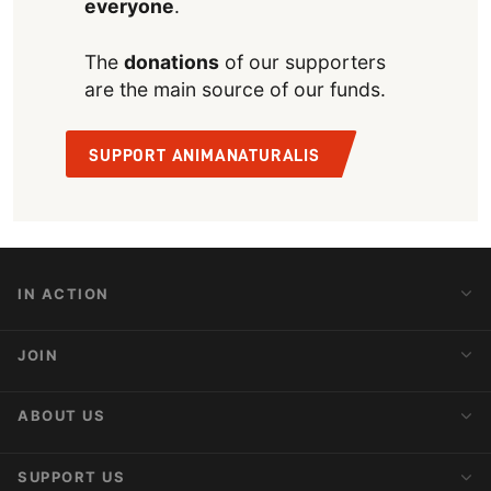
everyone
.
The
donations
of our supporters
are the main source of our funds.
SUPPORT ANIMANATURALIS
IN ACTION
Action Alerts
JOIN
Latest News
Blog
Activist Network
ABOUT US
Upcoming Actions
Internships
About AnimaNaturalis
SUPPORT US