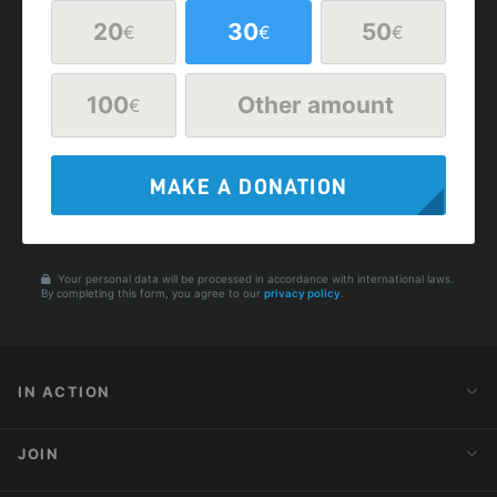
20
30
50
€
€
€
100
Other amount
€
MAKE A DONATION
Your personal data will be processed in accordance with international laws.
By completing this form, you agree to our
privacy policy
.
IN ACTION
Action Alerts
JOIN
Latest News