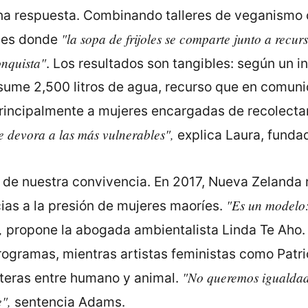
na respuesta. Combinando talleres de veganismo c
"la sopa de frijoles se comparte junto a recu
edes donde
onquista"
. Los resultados son tangibles: según un i
ume 2,500 litros de agua, recurso que en comun
 principalmente a mujeres encargadas de recolecta
e devora a las más vulnerables",
explica Laura, fund
es de nuestra convivencia. En 2017, Nueva Zelanda
"Es un modelo: 
ias a la presión de mujeres maoríes.
,
propone la abogada ambientalista Linda Te Aho
ogramas, mientras artistas feministas como Patric
"No queremos igualdad
nteras entre humano y animal.
",
sentencia Adams.