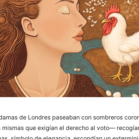
las damas de Londres paseaban con sombreros cor
s mismas que exigían el derecho al voto— recogía
as, símbolo de elegancia, escondían un extermini