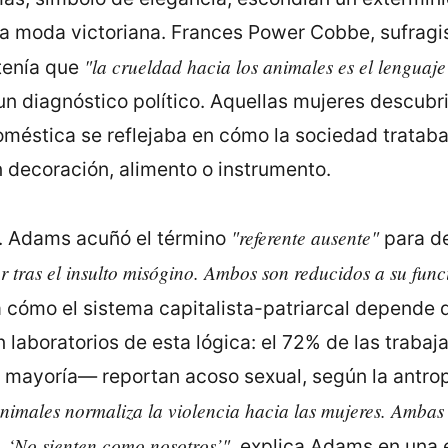
 la moda victoriana. Frances Power Cobbe, sufrag
"la crueldad hacia los animales es el lenguaje
stenía que
un diagnóstico político. Aquellas mujeres descubri
oméstica se reflejaba en cómo la sociedad trataba
 decoración, alimento o instrumento.
"referente ausente"
 J. Adams acuñó el término
para de
 tras el insulto misógino. Ambos son reducidos a su funci
cómo el sistema capitalista-patriarcal depende d
 laboratorios de esta lógica: el 72% de las traba
mayoría— reportan acoso sexual, según la antrop
animales normaliza la violencia hacia las mujeres. Ambas
’, ‘No sienten como nosotros’"
, explica Adams en una e