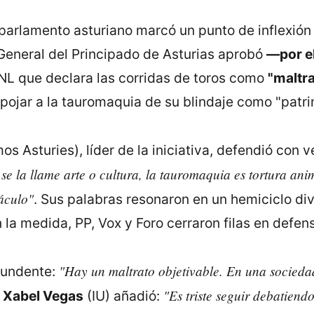
 parlamento asturiano marcó un punto de inflexión 
 General del Principado de Asturias aprobó
—por e
L que declara las corridas de toros como
"maltra
pojar a la tauromaquia de su blindaje como "patrim
s Asturies), líder de la iniciativa, defendió con
 la llame arte o cultura, la tauromaquia es tortura anim
áculo"
. Sus palabras resonaron en un hemiciclo di
la medida, PP, Vox y Foro cerraron filas en defens
"Hay un maltrato objetivable. En una socieda
tundente:
"Es triste seguir debatiend
.
Xabel Vegas
(IU) añadió: