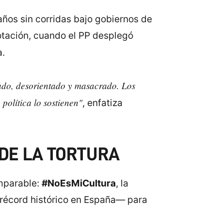
años sin corridas bajo gobiernos de
votación, cuando el PP desplegó
a.
lado, desorientado y masacrado. Los
política lo sostienen"
, enfatiza
 DE LA TORTURA
imparable:
#NoEsMiCultura
, la
écord histórico en España— para