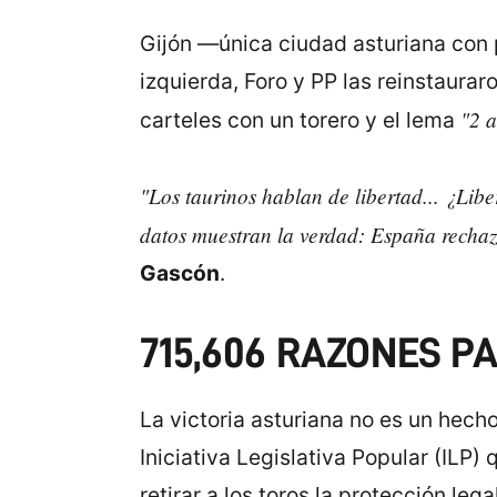
Gijón —única ciudad asturiana con p
izquierda, Foro y PP las reinstaura
"2 a
carteles con un torero y el lema
"Los taurinos hablan de libertad... ¿Lib
datos muestran la verdad: España rechaza
Gascón
.
715,606 RAZONES P
La victoria asturiana no es un hech
Iniciativa Legislativa Popular (ILP
retirar a los toros la protección leg