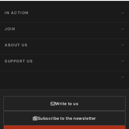
IN ACTION
Action Alerts
JOIN
Latest News
Blog
Activist Network
ABOUT US
Upcoming Actions
Internships
About AnimaNaturalis
SUPPORT US
Subscribe to Newsletter
Ideology
Publications
Make a Donation
CONTACT
Social Networks
Membership
Donor Care
Write to us
Subscribe to the newsletter