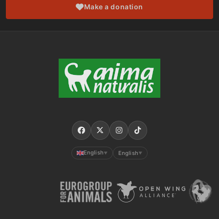
Make a donation
English
English
▼
▼