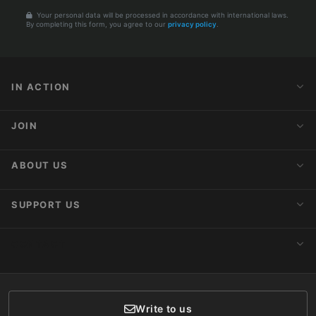
Your personal data will be processed in accordance with international laws.
By completing this form, you agree to our
privacy policy
.
IN ACTION
Action Alerts
JOIN
Latest News
Blog
Activist Network
ABOUT US
Upcoming Actions
Internships
About AnimaNaturalis
SUPPORT US
Subscribe to Newsletter
Ideology
Publications
Make a Donation
CONTACT
Social Networks
Membership
Donor Care
Write to us