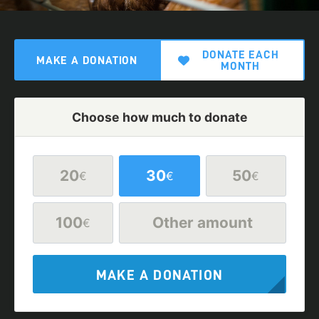
DONATE EACH
MAKE A DONATION
MONTH
Choose how much to donate
20
30
50
€
€
€
100
Other amount
€
MAKE A DONATION