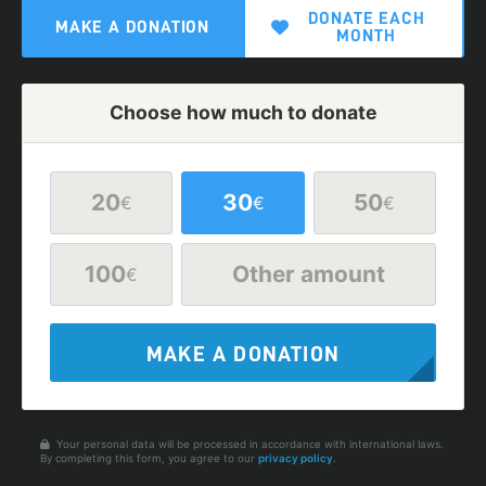
DONATE EACH
MAKE A DONATION
MONTH
Choose how much to donate
20
30
50
€
€
€
100
Other amount
€
MAKE A DONATION
Your personal data will be processed in accordance with international laws.
By completing this form, you agree to our
privacy policy
.