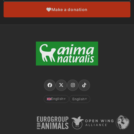
Make a donation
English
English
▼
▼