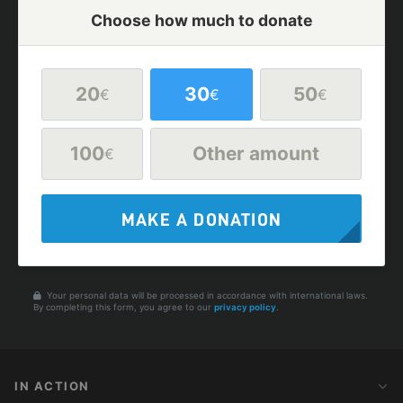
Choose how much to donate
20
30
50
€
€
€
100
Other amount
€
MAKE A DONATION
Your personal data will be processed in accordance with international laws.
By completing this form, you agree to our
privacy policy
.
IN ACTION