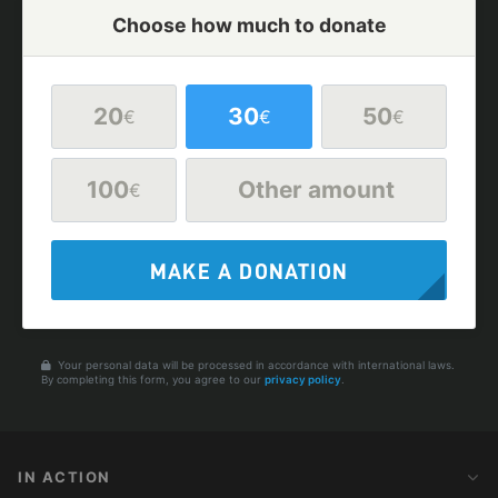
Choose how much to donate
20
30
50
€
€
€
100
Other amount
€
MAKE A DONATION
Your personal data will be processed in accordance with international laws.
By completing this form, you agree to our
privacy policy
.
IN ACTION