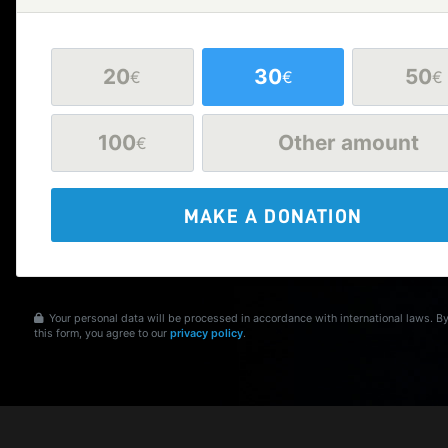
20
30
50
€
€
€
100
Other amount
€
MAKE A DONATION
Your personal data will be processed in accordance with international laws. B
this form, you agree to our
privacy policy
.