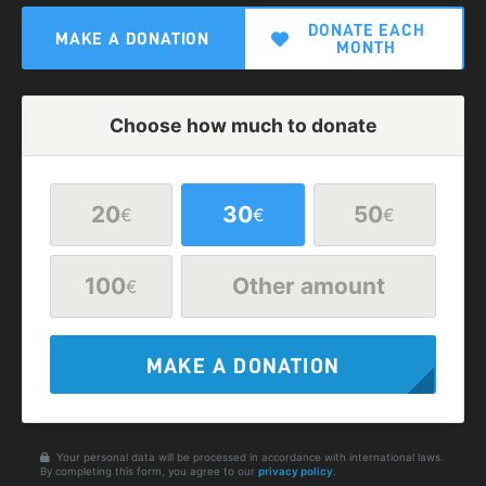
DONATE EACH
MAKE A DONATION
MONTH
Choose how much to donate
20
30
50
€
€
€
100
Other amount
€
MAKE A DONATION
Your personal data will be processed in accordance with international laws.
By completing this form, you agree to our
privacy policy
.