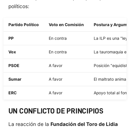
políticos:
Partido Político
Voto en Comisión
Postura y Argumen
PP
En contra
La ILP es una "ley 
Vox
En contra
La tauromaquia es u
PSOE
A favor
Posición "equidista
Sumar
A favor
El maltrato animal 
ERC
A favor
Apoyo total al fond
UN CONFLICTO DE PRINCIPIOS
La reacción de la
Fundación del Toro de Lidia