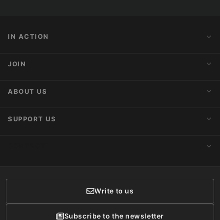
IN ACTION
Action Alerts
JOIN
Latest News
Blog
Activist Network
ABOUT US
Upcoming Actions
Internships
About AnimaNaturalis
SUPPORT US
Subscribe to Newsletter
Ideology
Publications
Make a Donation
CONTACT
Social Networks
Membership
Donor Care
Write to us
Subscribe to the newsletter