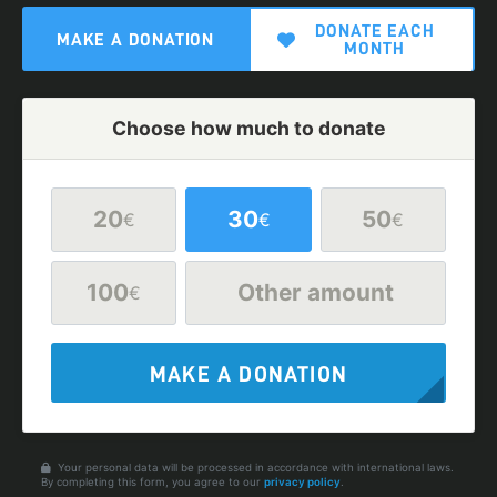
DONATE EACH
MAKE A DONATION
MONTH
Choose how much to donate
20
30
50
€
€
€
100
Other amount
€
MAKE A DONATION
Your personal data will be processed in accordance with international laws.
By completing this form, you agree to our
privacy policy
.