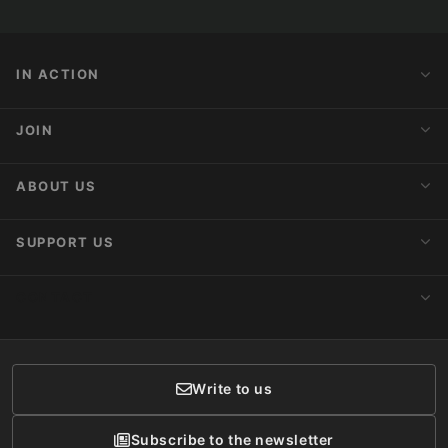
IN ACTION
Action Alerts
JOIN
Latest News
Blog
Activist Network
ABOUT US
Upcoming Actions
Internships
About AnimaNaturalis
SUPPORT US
Subscribe to Newsletter
Ideology
Publications
Make a Donation
CONTACT
Social Networks
Membership
Donor Care
Write to us
Subscribe to the newsletter