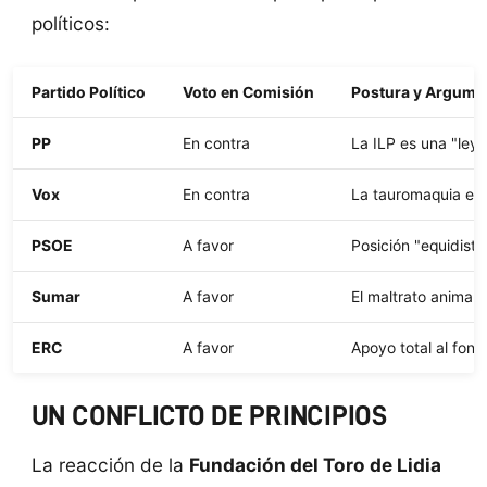
políticos:
Partido Político
Voto en Comisión
Postura y Argumen
PP
En contra
La ILP es una "ley 
Vox
En contra
La tauromaquia es u
PSOE
A favor
Posición "equidista
Sumar
A favor
El maltrato animal 
ERC
A favor
Apoyo total al fond
UN CONFLICTO DE PRINCIPIOS
La reacción de la
Fundación del Toro de Lidia