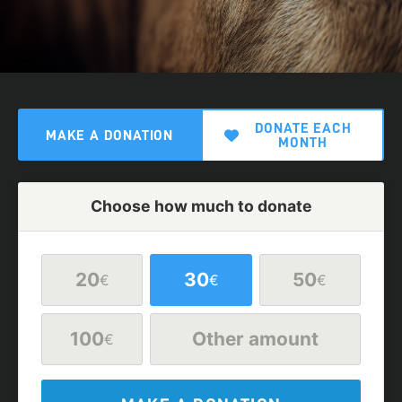
DONATE EACH
MAKE A DONATION
MONTH
Choose how much to donate
20
30
50
€
€
€
100
Other amount
€