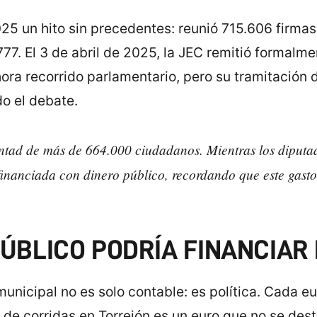
 un hito sin precedentes: reunió 715.606 firmas 
77. El 3 de abril de 2025, la JEC remitió formalme
 ahora recorrido parlamentario, pero su tramitación
o el debate.
untad de más de 664.000 ciudadanos. Mientras los diputad
 financiada con dinero público, recordando que este gasto
PÚBLICO PODRÍA FINANCIAR
unicipal no es solo contable: es política. Cada eu
de corridas en Torrejón es un euro que no se desti