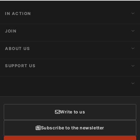
IN ACTION
Action Alerts
JOIN
Latest News
Blog
Activist Network
ABOUT US
Upcoming Actions
Internships
About AnimaNaturalis
SUPPORT US
Subscribe to Newsletter
Ideology
Publications
Make a Donation
CONTACT
Social Networks
Membership
Donor Care
Write to us
Subscribe to the newsletter