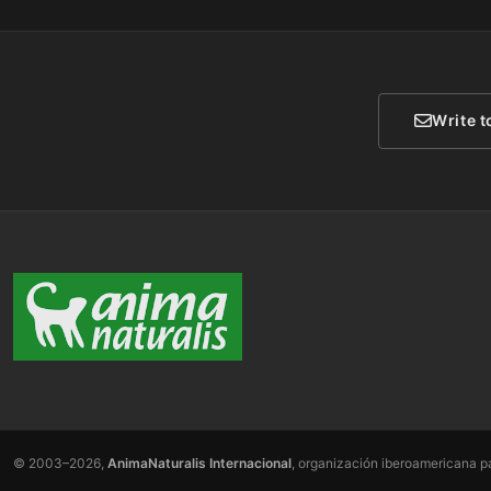
Write t
© 2003–2026,
AnimaNaturalis Internacional
, organización iberoamericana pa