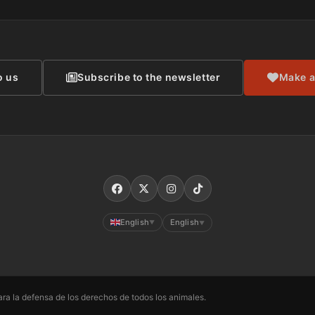
o us
Subscribe to the newsletter
Make a
English
English
▼
▼
ra la defensa de los derechos de todos los animales.