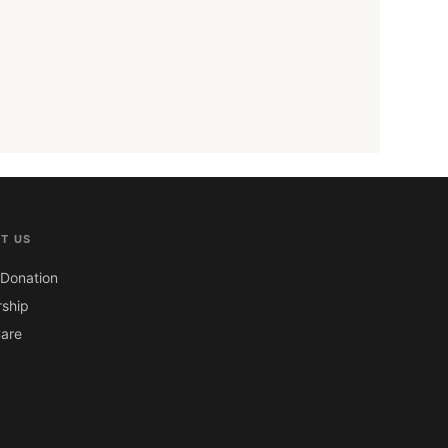
T US
Donation
ship
are