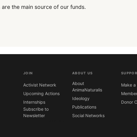
 are the main source of our funds.
JOIN
ABOUT US
SUPPOR
About
Activist Network
Make a 
AnimaNaturalis
Upcoming Actions
Member
Ideology
Internships
Donor C
Publications
Subscribe to
Newsletter
Social Networks
CONTACT