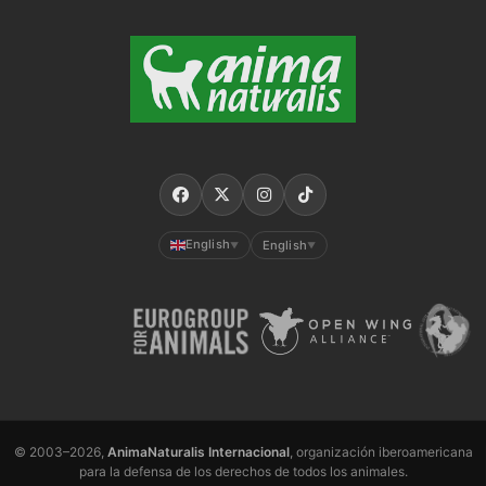
English
English
▼
▼
© 2003–2026,
AnimaNaturalis Internacional
, organización iberoamericana
para la defensa de los derechos de todos los animales.