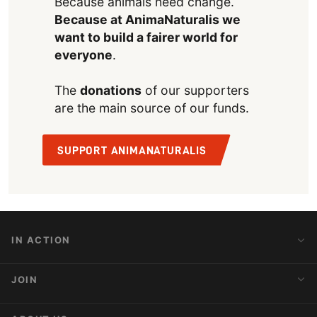
Because animals need change.
Because at AnimaNaturalis we
want to build a fairer world for
everyone
.
The
donations
of our supporters
are the main source of our funds.
SUPPORT ANIMANATURALIS
IN ACTION
Action Alerts
JOIN
Latest News
Blog
Activist Network