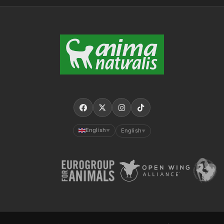
English
English
▼
▼