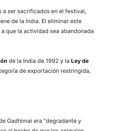
 ser sacrificados en el festival,
ne de la India. El eliminar este
r a que la actividad sea abandonada
ión
de la India de 1992 y la
Ley de
tegoría de exportación restringida,
l de Gadhimai era "degradante y
ndose al hecho de que los animales