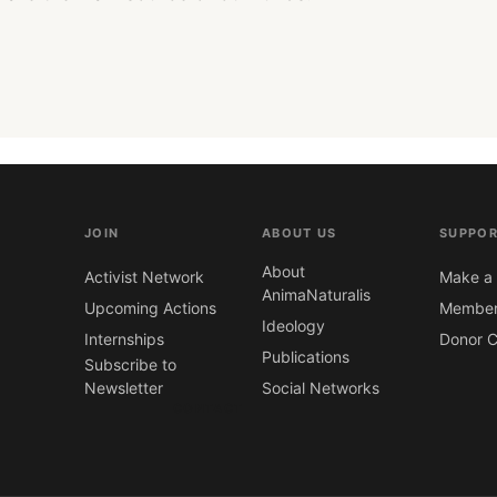
JOIN
ABOUT US
SUPPOR
About
Activist Network
Make a 
AnimaNaturalis
Upcoming Actions
Member
Ideology
Internships
Donor C
Publications
Subscribe to
Newsletter
Social Networks
CONTACT