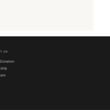
T US
Donation
ship
are