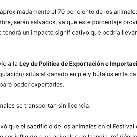
aproximadamente el 70 por ciento de los animales a
bre, serán salvados, ya que este porcentaje provie
 tendrá un impacto significativo que podría lleva
iola la
Ley de Política de Exportación e Importac
ulación) sitúa al ganado en pie y búfalos en la ca
 para poder exportarlos.
males se transportan sin licencia.
vó que el sacrificio de los animales en el Festiva
e ser infligido a los animales de la India, refirié