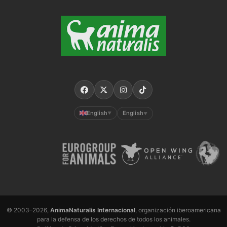
English
English
▼
▼
© 2003–2026,
AnimaNaturalis Internacional
, organización iberoamericana
para la defensa de los derechos de todos los animales.