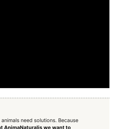
y animals need solutions. Because
t AnimaNaturalis we want to