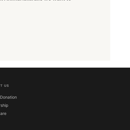
T US
Donation
ship
are