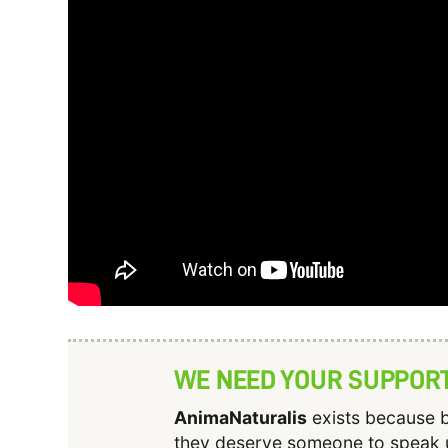
WE NEED YOUR SUPPOR
AnimaNaturalis
exists because b
they deserve someone to speak 