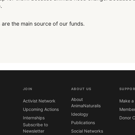
e
.
 are the main source of our funds.
JOIN
ABOUT US
SUPPOR
About
Activist Network
Make a 
AnimaNaturalis
Upcoming Actions
Member
Ideology
Internships
Donor C
Publications
Subscribe to
Newsletter
Social Networks