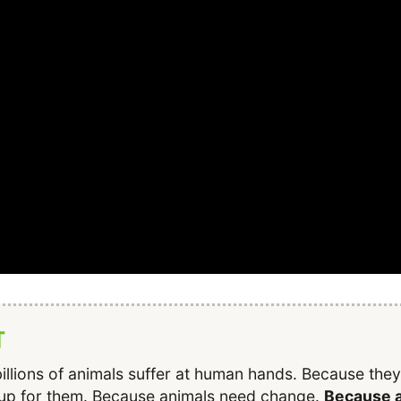
T
illions of animals suffer at human hands. Because the
up for them. Because animals need change.
Because a