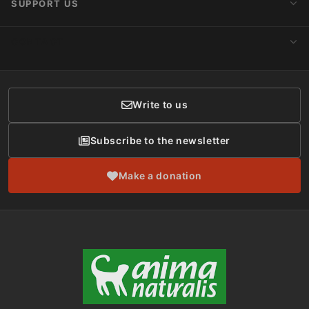
SUPPORT US
Subscribe to Newsletter
Ideology
Publications
Make a Donation
CONTACT
Social Networks
Membership
Donor Care
Write to us
Subscribe to the newsletter
Make a donation