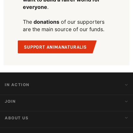
everyone
.
The
donations
of our supporters
are the main source of our funds.
SUPPORT ANIMANATURALIS
IN ACTION
Action Alerts
JOIN
Latest News
Blog
Activist Network
ABOUT US
Upcoming Actions
Internships
About AnimaNaturalis