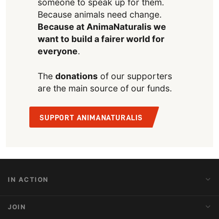
someone to speak up for them.
Because animals need change.
Because at AnimaNaturalis we
want to build a fairer world for
everyone
.
The
donations
of our supporters
are the main source of our funds.
SUPPORT ANIMANATURALIS
IN ACTION
Action Alerts
JOIN
Latest News