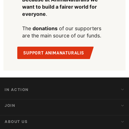
want to build a fairer world for
everyone
.
The
donations
of our supporters
are the main source of our funds.
SUPPORT ANIMANATURALIS
IN ACTION
Action Alerts
JOIN
Latest News
Blog
Activist Network
ABOUT US
Upcoming Actions