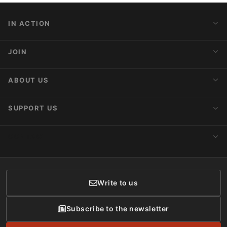
IN ACTION
Action Alerts
JOIN
Latest News
Blog
Activist Network
ABOUT US
Upcoming Actions
Internships
About AnimaNaturalis
SUPPORT US
Subscribe to Newsletter
Ideology
Publications
Make a Donation
CONTACT
Social Networks
Membership
Donor Care
Write to us
Subscribe to the newsletter