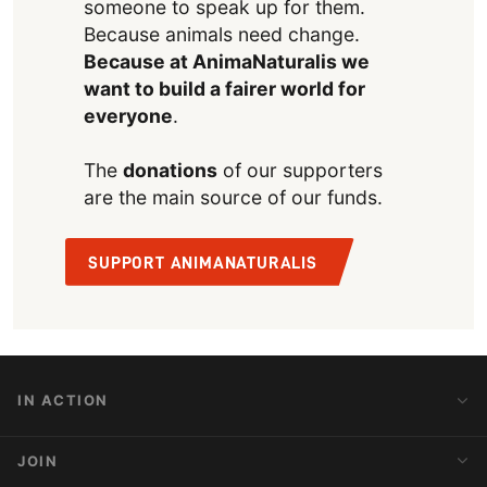
someone to speak up for them.
Because animals need change.
Because at AnimaNaturalis we
want to build a fairer world for
everyone
.
The
donations
of our supporters
are the main source of our funds.
SUPPORT ANIMANATURALIS
IN ACTION
Action Alerts
JOIN
Latest News