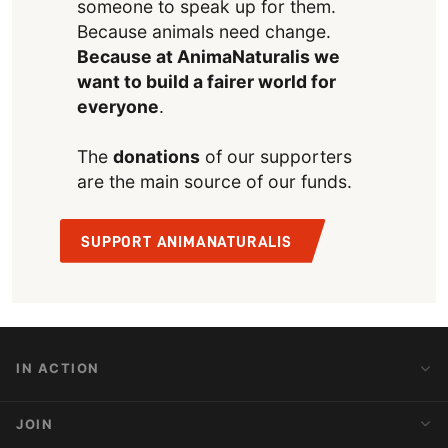
someone to speak up for them.
Because animals need change.
Because at AnimaNaturalis we
want to build a fairer world for
everyone
.
The
donations
of our supporters
are the main source of our funds.
SUPPORT ANIMANATURALIS
IN ACTION
Action Alerts
JOIN
Latest News