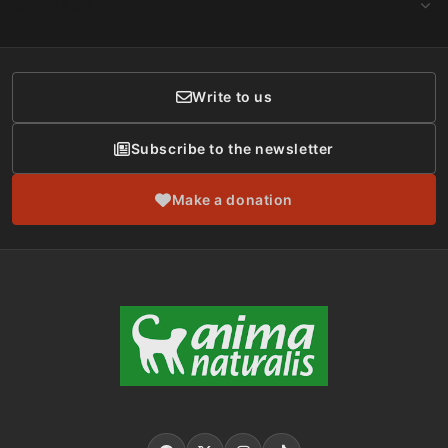
CONTACT
Social Networks
Membership
Donor Care
Write to us
Subscribe to the newsletter
Make a donation