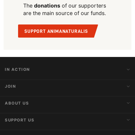
The
donations
of our supporters
are the main source of our funds.
SUPPORT ANIMANATURALIS
IN ACTION
Action Alerts
JOIN
Latest News
Blog
Activist Network
ABOUT US
Upcoming Actions
Internships
About AnimaNaturalis
SUPPORT US
Subscribe to Newsletter
Ideology
Publications
Make a Donation