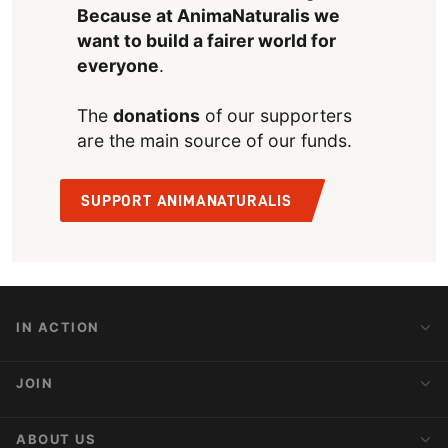
Because at AnimaNaturalis we
want to build a fairer world for
everyone
.
The
donations
of our supporters
are the main source of our funds.
SUPPORT ANIMANATURALIS
IN ACTION
Action Alerts
JOIN
Latest News
Blog
Activist Network
ABOUT US