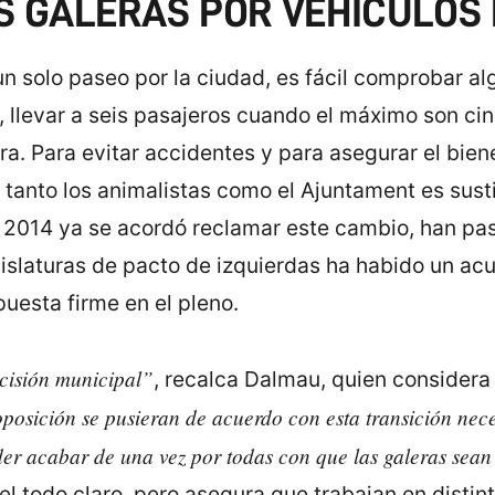
S GALERAS POR VEHÍCULOS
un solo paseo por la ciudad, es fácil comprobar al
, llevar a seis pasajeros cuando el máximo son cin
a. Para evitar accidentes y para asegurar el biene
 tanto los animalistas como el Ajuntament es susti
 2014 ya se acordó reclamar este cambio, han pas
gislaturas de pacto de izquierdas ha habido un acu
puesta firme en el pleno.
cisión municipal”
, recalca Dalmau, quien consider
oposición se pusieran de acuerdo con esta transición nec
er acabar de una vez por todas con que las galeras sean
el todo claro, pero asegura que trabajan en distin