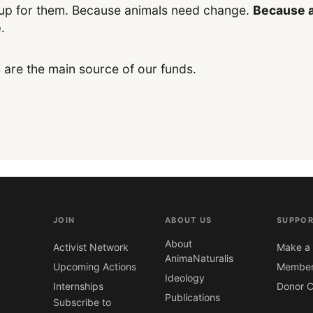
up for them. Because animals need change.
Because a
e
.
 are the main source of our funds.
JOIN
ABOUT US
SUPPOR
About
Activist Network
Make a 
AnimaNaturalis
Upcoming Actions
Member
Ideology
Internships
Donor C
Publications
Subscribe to