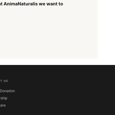
t AnimaNaturalis we want to
T US
Donation
ship
are