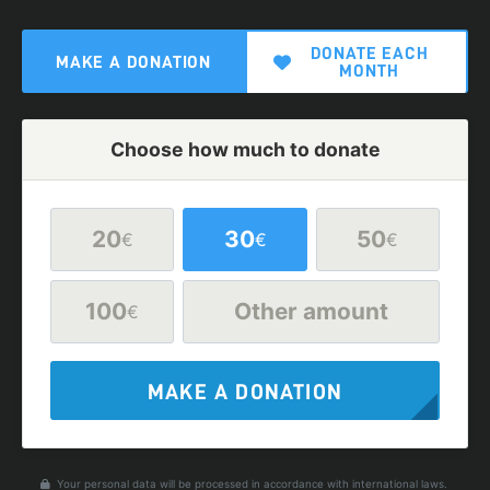
DONATE EACH
MAKE A DONATION
MONTH
Choose how much to donate
20
30
50
€
€
€
100
Other amount
€
MAKE A DONATION
Your personal data will be processed in accordance with international laws.