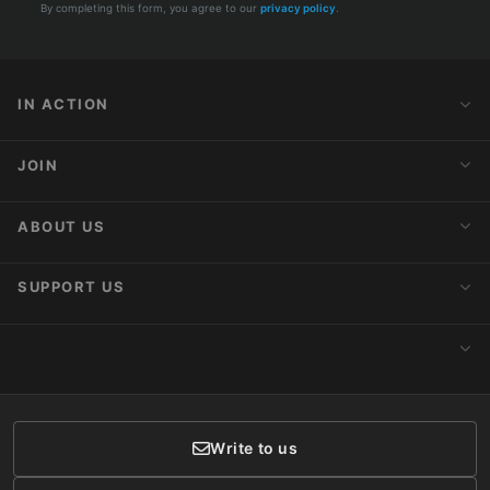
By completing this form, you agree to our
privacy policy
.
IN ACTION
Action Alerts
JOIN
Latest News
Blog
Activist Network
ABOUT US
Upcoming Actions
Internships
About AnimaNaturalis
SUPPORT US
Subscribe to Newsletter
Ideology
Publications
Make a Donation
CONTACT
Social Networks
Membership
Donor Care
Write to us