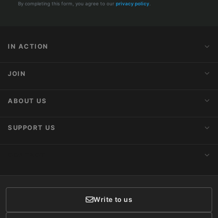
By completing this form, you agree to our
privacy policy
.
IN ACTION
Action Alerts
JOIN
Latest News
Blog
Activist Network
ABOUT US
Upcoming Actions
Internships
About AnimaNaturalis
SUPPORT US
Subscribe to Newsletter
Ideology
Publications
Make a Donation
CONTACT
Social Networks
Membership
Donor Care
Write to us