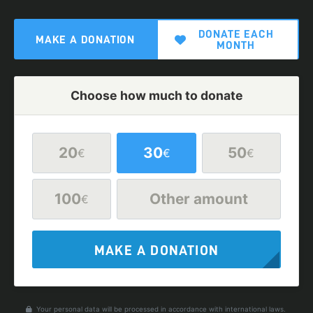
DONATE EACH
MAKE A DONATION
MONTH
Choose how much to donate
20
30
50
€
€
€
100
Other amount
€
MAKE A DONATION
Your personal data will be processed in accordance with international laws.