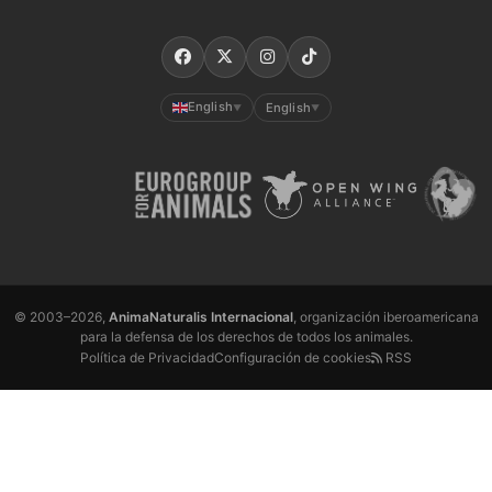
English
English
▼
▼
© 2003–2026,
AnimaNaturalis Internacional
, organización iberoamericana
para la defensa de los derechos de todos los animales.
Política de Privacidad
Configuración de cookies
RSS