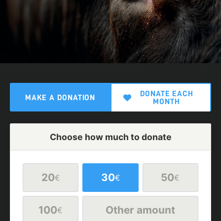
DONATE EACH
MAKE A DONATION
MONTH
Choose how much to donate
20
30
50
€
€
€
100
Other amount
€