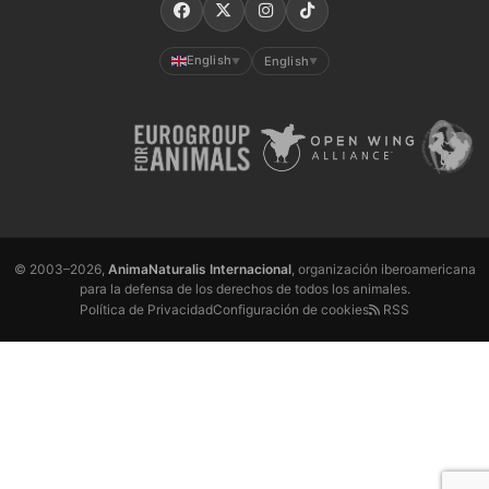
English
English
▼
▼
© 2003–2026,
AnimaNaturalis Internacional
, organización iberoamericana
para la defensa de los derechos de todos los animales.
Política de Privacidad
Configuración de cookies
RSS