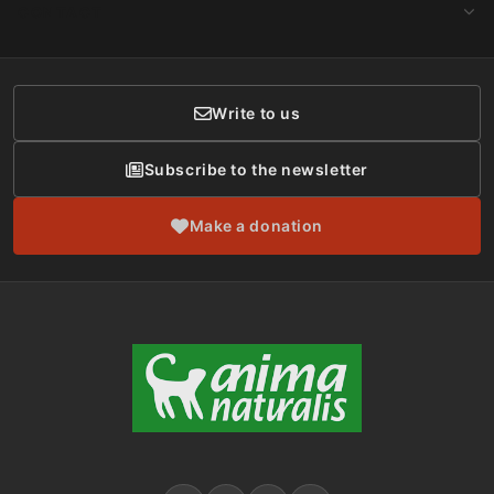
Make a Donation
CONTACT
Social Networks
Membership
Donor Care
Write to us
Subscribe to the newsletter
Make a donation