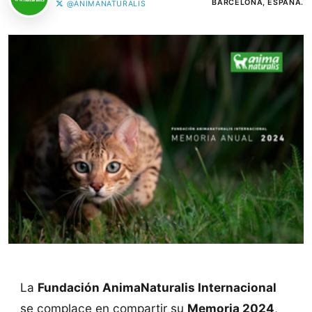
BARCELONA, ESPAÑA.
@ANIMANATURALIS
La
Fundación AnimaNaturalis Internacional
se complace en compartir su
Memoria 2024
,