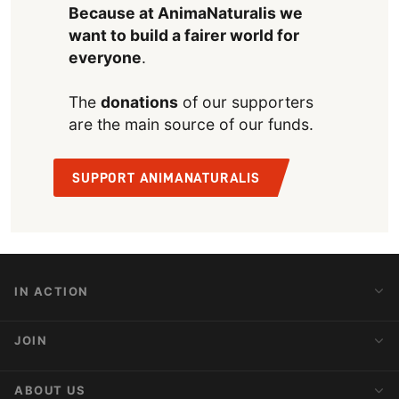
Because at AnimaNaturalis we
want to build a fairer world for
everyone
.
The
donations
of our supporters
are the main source of our funds.
SUPPORT ANIMANATURALIS
IN ACTION
Action Alerts
JOIN
Latest News
Blog
Activist Network
ABOUT US