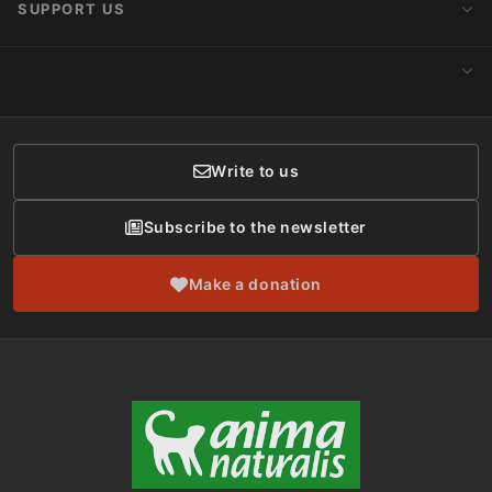
SUPPORT US
Subscribe to Newsletter
Ideology
Publications
Make a Donation
CONTACT
Social Networks
Membership
Donor Care
Write to us
Subscribe to the newsletter
Make a donation