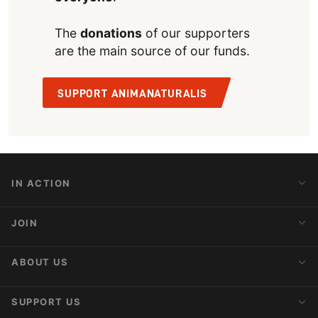
The
donations
of our supporters
are the main source of our funds.
SUPPORT ANIMANATURALIS
IN ACTION
Action Alerts
JOIN
Latest News
Blog
Activist Network
ABOUT US
Upcoming Actions
Internships
About AnimaNaturalis
SUPPORT US
Subscribe to Newsletter
Ideology