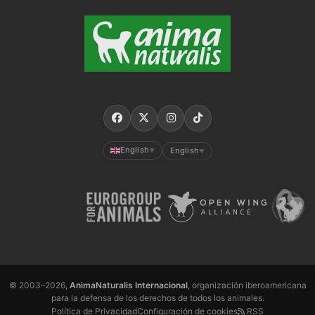
English
English
▼
▼
© 2003–2026,
AnimaNaturalis Internacional
, organización iberoamericana
para la defensa de los derechos de todos los animales.
Política de Privacidad
Configuración de cookies
RSS