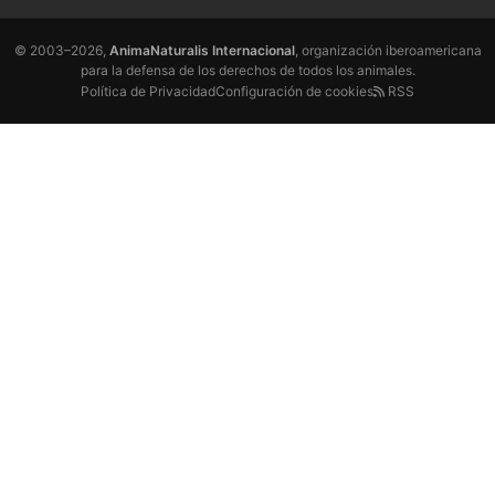
© 2003–2026,
AnimaNaturalis Internacional
, organización iberoamericana
para la defensa de los derechos de todos los animales.
Política de Privacidad
Configuración de cookies
RSS