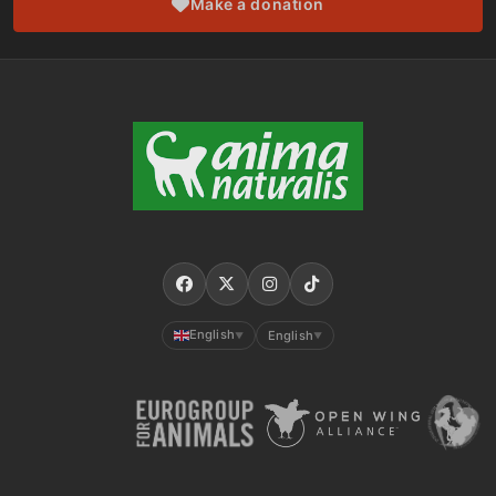
Make a donation
English
English
▼
▼