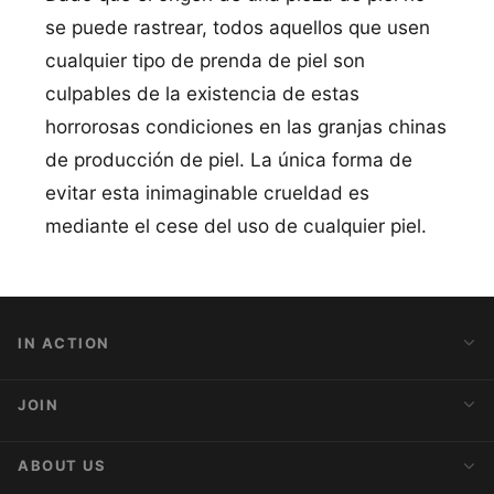
se puede rastrear, todos aquellos que usen
cualquier tipo de prenda de piel son
culpables de la existencia de estas
horrorosas condiciones en las granjas chinas
de producción de piel. La única forma de
evitar esta inimaginable crueldad es
mediante el cese del uso de cualquier piel.
IN ACTION
Action Alerts
JOIN
Latest News
Blog
Activist Network
ABOUT US
Upcoming Actions