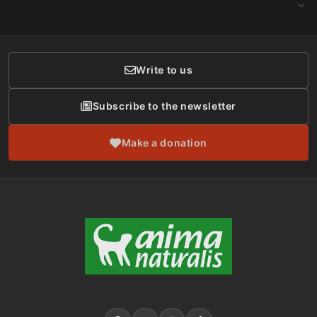
CONTACT
Social Networks
Membership
Donor Care
Write to us
Subscribe to the newsletter
Make a donation