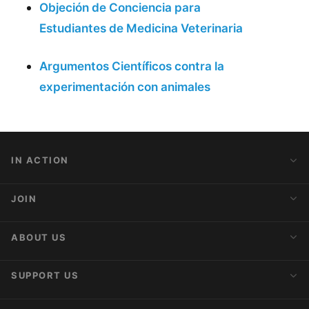
Objeción de Conciencia para
Estudiantes de Medicina Veterinaria
Argumentos Cientí­ficos contra la
experimentación con animales
IN ACTION
Action Alerts
JOIN
Latest News
Blog
Activist Network
ABOUT US
Upcoming Actions
Internships
About AnimaNaturalis
SUPPORT US
Subscribe to Newsletter
Ideology
Publications
Make a Donation