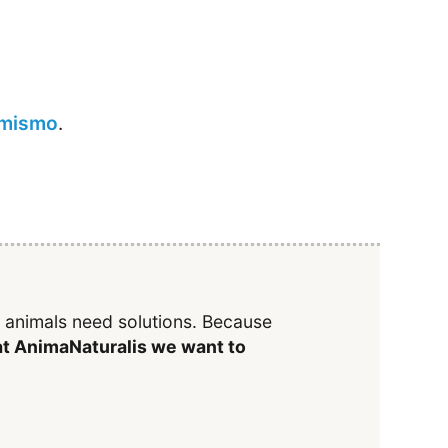
 mismo
.
y animals need solutions. Because
t AnimaNaturalis we want to