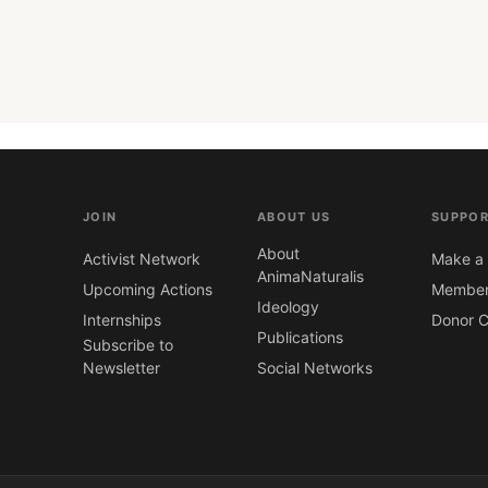
JOIN
ABOUT US
SUPPOR
About
Activist Network
Make a 
AnimaNaturalis
Upcoming Actions
Member
Ideology
Internships
Donor C
Publications
Subscribe to
Newsletter
Social Networks
CONTACT