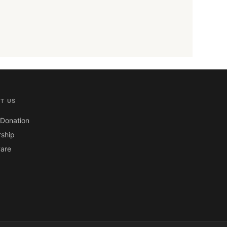
T US
Donation
ship
are