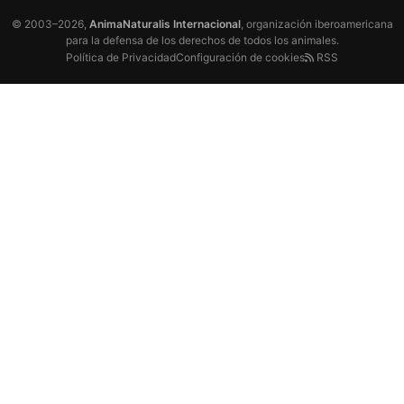
© 2003–2026,
AnimaNaturalis Internacional
, organización iberoamericana
para la defensa de los derechos de todos los animales.
Política de Privacidad
Configuración de cookies
RSS